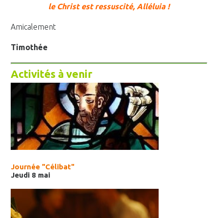
le Christ est ressuscité, Alléluia !
Amicalement
Timothée
Activités à venir
Journée "Célibat"
Jeudi 8 mai