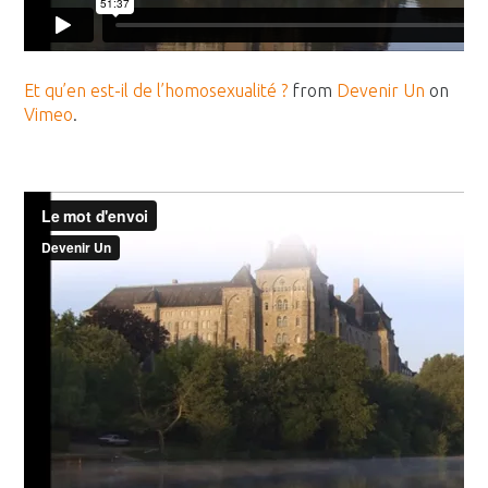
Et qu’en est-il de l’homosexualité ?
from
Devenir Un
on
Vimeo
.