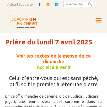
Actualités du site
Ouvrir
la
pop-
up
Prière du lundi 7 avril 2025
Voir les textes de la messe de ce
dimanche
Activité à venir
Celui d'entre-vous qui est sans péché,
qu'il soit le premier à jeter une pierre
e
En ce 5
dimanche de carême, dit de Judica (judicare =
juger), une femme s’est laissé surprendre dans sa
recherche du plaisir à deux. Elle seule est débusquée et