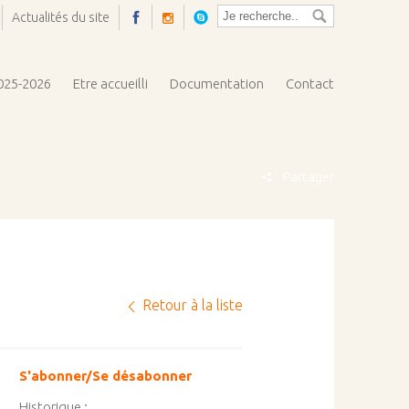
Actualités du site
Ouvrir
la
pop-
2025-2026
Etre accueilli
Documentation
Contact
up
Partager
Retour à la liste
S'abonner/Se désabonner
Historique :