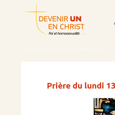
Acc
Devenir Un En Christ
>
Prières du lundi
> Prière du lundi
Prière du lundi 1