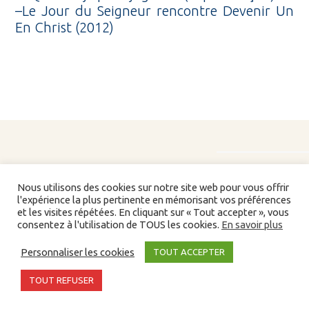
–
Le Jour du Seigneur rencontre Devenir Un
En Christ (2012)
Nous utilisons des cookies sur notre site web pour vous offrir
l'expérience la plus pertinente en mémorisant vos préférences
et les visites répétées. En cliquant sur « Tout accepter », vous
consentez à l'utilisation de TOUS les cookies.
En savoir plus
Liens/partenaires
Personnaliser les cookies
TOUT ACCEPTER
©2026 Devenir Un En Christ. Tous droits réservés -
Partenaires
-
Bibliographie
TOUT REFUSER
Agence web Bordeaux
Une réalisation
|