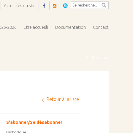
Actualités du site
Ouvrir
la
pop-
2025-2026
Etre accueilli
Documentation
Contact
up
Partager
Retour à la liste
S'abonner/Se désabonner
Historique :