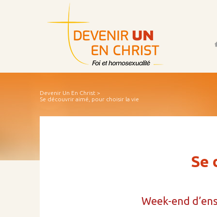
Acc
Devenir Un En Christ
>
Se découvrir aimé, pour choisir la vie
Se 
Week-end d’ens