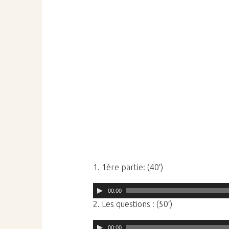
1. 1ère partie: (40′)
Lecteur
00:00
audio
2. Les questions : (50′)
Lecteur
00:00