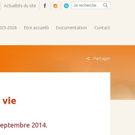
Actualités du site
Ouvrir
la
pop-
2025-2026
Etre accueilli
Documentation
Contact
up
Partager
 vie
septembre 2014.