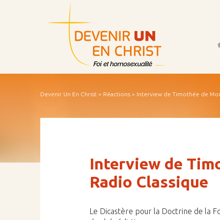
Acc
Devenir Un En Christ
>
Réactions
>
Interview de Timothée de Mont
Interview de Tim
Radio Classique
Le Dicastère pour la Doctrine de la Foi