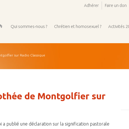
Adhérer
Faire un don
Qui sommes-nous ?
Chrétien et homosexuel ?
Activités 
ueil
golfier sur Radio Classique
othée de Montgolfier sur
 a publié une déclaration sur la signification pastorale