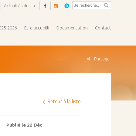
Actualités du site
Ouvrir
la
pop-
2025-2026
Etre accueilli
Documentation
Contact
up
Partager
Retour à la liste
Publié le 22 Déc