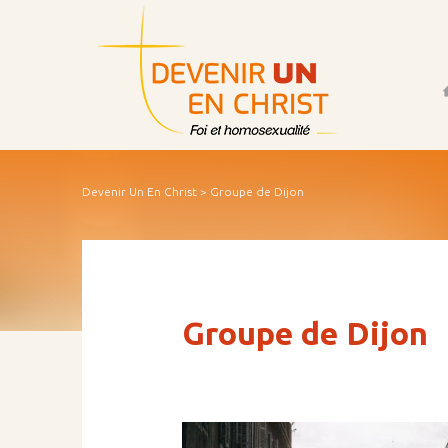
Acc
Devenir Un En Christ
> Groupe de Dijon
Groupe de Dijon