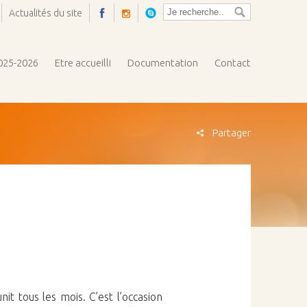
Actualités du site
Ouvrir
la
pop-
2025-2026
Etre accueilli
Documentation
Contact
up
Partager
t tous les mois. C’est l’occasion