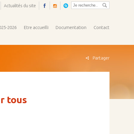
Actualités du site
Ouvrir
la
pop-
2025-2026
Etre accueilli
Documentation
Contact
up
Partager
r tous