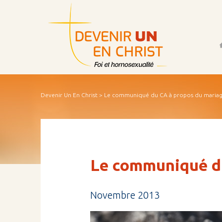
Acc
Devenir Un En Christ
> Le communiqué du CA à propos du mariag
Le communiqué du
Novembre 2013