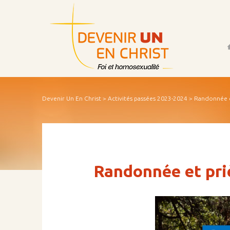
Acc
Devenir Un En Christ
>
Activités passées 2023-2024
> Randonnée e
Randonnée et pri