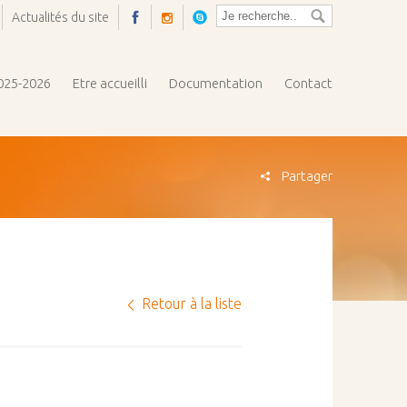
Actualités du site
Ouvrir
la
pop-
2025-2026
Etre accueilli
Documentation
Contact
up
Partager
Retour à la liste