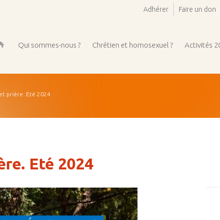
Adhérer
Faire un don
Qui sommes-nous ?
Chrétien et homosexuel ?
Activités 
ueil
t prière. Eté 2024
ère. Eté 2024