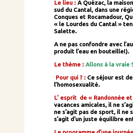
Le lieu :
A Quézac, la maison
sud du Cantal, dans une rég
Conques et Rocamadour, Qué
« le Lourdes du Cantal » te
Salette.
A ne pas confondre avec l’au
produit l’eau en bouteille!).
Le thème :
Allons à la vraie 
Pour qui ? :
C
e séjour est d
l’homosexualité.
L’
esprit de « Randonnée et 
vacances amicales, il ne s’agi
ne s’agit pas de sport, il ne
s’agit d’un juste équilibre 
Le programme d’une journé